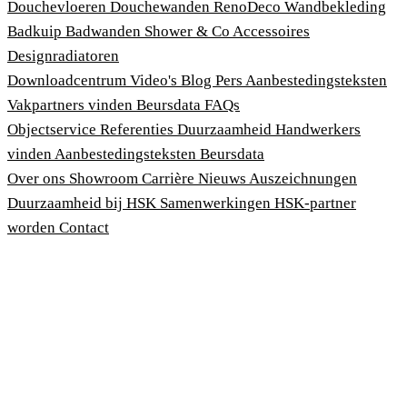
Douchevloeren
Douchewanden
RenoDeco Wandbekleding
Badkuip
Badwanden
Shower & Co
Accessoires
Designradiatoren
Downloadcentrum
Video's
Blog
Pers
Aanbestedingsteksten
Vakpartners vinden
Beursdata
FAQs
Objectservice
Referenties
Duurzaamheid
Handwerkers
vinden
Aanbestedingsteksten
Beursdata
Over ons
Showroom
Carrière
Nieuws
Auszeichnungen
Duurzaamheid bij HSK
Samenwerkingen
HSK-partner
worden
Contact
Afdruk
Algemene voorwaarden
Privacybeleid
Wet bescherming klokkenluiders
Cookies aanpassen
© 2026 HSK Duschkabinenbau KG