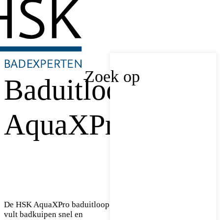
Zoek op
Baduitloop
AquaXPro
De HSK AquaXPro baduitloop
vult badkuipen snel en