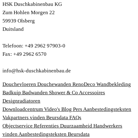
HSK Duschkabinenbau KG
Zum Hohlen Morgen 22
59939 Olsberg
Duitsland
Telefoon: +49 2962 97903-0
Fax: +49 2962 6570
info@hsk-duschkabinenbau.de
Douchevloeren
Douchewanden
RenoDeco Wandbekleding
Badkuip
Badwanden
Shower & Co
Accessoires
Designradiatoren
Downloadcentrum
Video's
Blog
Pers
Aanbestedingsteksten
Vakpartners vinden
Beursdata
FAQs
Objectservice
Referenties
Duurzaamheid
Handwerkers
vinden
Aanbestedingsteksten
Beursdata