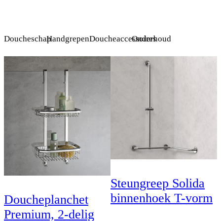
Doucheschap
Handgrepen
Doucheaccessoires
Onderhoud
Steungreep Solida
binnenhoek T-vorm
Doucheplanchet
Premium, 2-delig