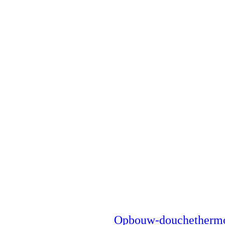
Opbouw-douchethermo