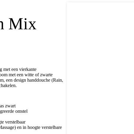
h Mix
 met een vierkante
oom met een witte of zwarte
mm, een design handdouche (Rain,
chakelen.
as zwart
greerde omstel
e verstelbaar
assage) en in hoogte verstelbare