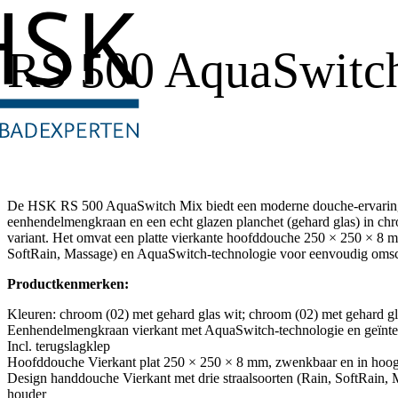
RS 500 AquaSwitc
De HSK RS 500 AquaSwitch Mix biedt een moderne douche-ervaring
eenhendelmengkraan en een echt glazen planchet (gehard glas) in chr
variant. Het omvat een platte vierkante hoofddouche 250 × 250 × 8 
SoftRain, Massage) en AquaSwitch-technologie voor eenvoudig oms
Productkenmerken:
Kleuren: chroom (02) met gehard glas wit; chroom (02) met gehard gl
Eenhendelmengkraan vierkant met AquaSwitch-technologie en geïnte
Incl. terugslagklep
Hoofddouche Vierkant plat 250 × 250 × 8 mm, zwenkbaar en in hoogt
Design handdouche Vierkant met drie straalsoorten (Rain, SoftRain, M
houder