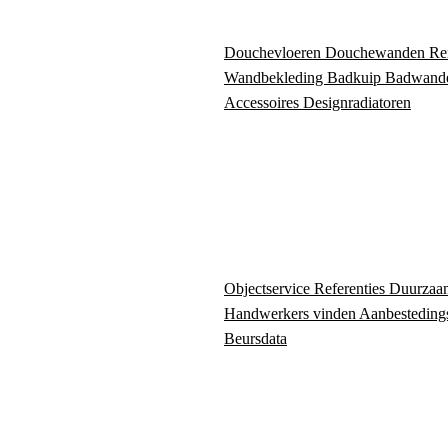
Douchevloeren
Douchewanden
Re
Wandbekleding
Badkuip
Badwand
Accessoires
Designradiatoren
Objectservice
Referenties
Duurzaa
Handwerkers vinden
Aanbesteding
Beursdata