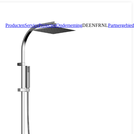
Producten
Service
Projecten
Onderneming
DE
EN
FR
NL
Partnergebied