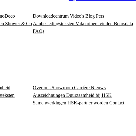
noDeco
Downloadcentrum
Video's
Blog
Pers
en
Shower & Co
Aanbestedingsteksten
Vakpartners vinden
Beursdata
FAQs
mheid
Over ons
Showroom
Carrière
Nieuws
steksten
Auszeichnungen
Duurzaamheid bij HSK
Samenwerkingen
HSK-partner worden
Contact