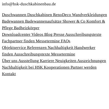
info@hsk-duschkabinenbau.de
Duschwannen
Duschkabinen
RenoDeco Wandverkleidungen
Badewannen
Badewannenaufsätze
Shower & Co
Komfort &
Pflege
Badheizkörper
Download­center
Videos
Blog
Presse
Ausschreibungstexte
Fachpartner finden
Messetermine
FAQs
Objektservice
Referenzen
Nachhaltigkeit
Handwerker
finden
Ausschreibungstexte
Messetermine
Über uns
Ausstellung
Karriere
Neuigkeiten
Auszeichnungen
Nachhaltigkeit bei HSK
Kooperationen
Partner werden
Kontakt
Impressum
AGBs
Datenschutzbedingungen
Hinweisgeberschutzgesetz
Cookies anpassen