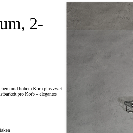
um, 2-
lachem und hohem Korb plus zwei
tbarkeit pro Korb – elegantes
 Haken