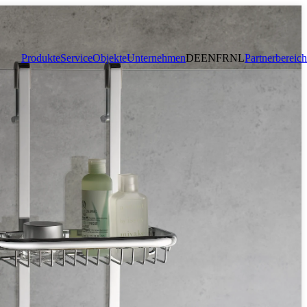
Produkte
Service
Objekte
Unternehmen
DE
EN
FR
NL
Partnerbereich