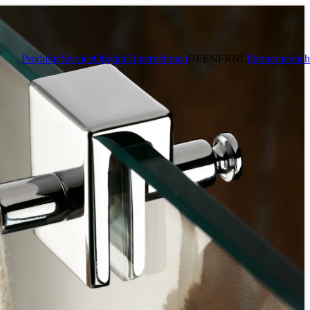
Produkte
Service
Objekte
Unternehmen
DE
EN
FR
NL
Partnerbereich