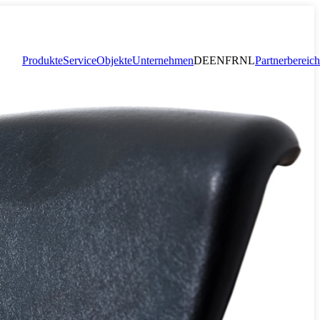
Produkte
Service
Objekte
Unternehmen
DE
EN
FR
NL
Partnerbereich