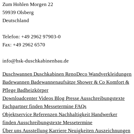
Zum Hohlen Morgen 22
59939 Olsberg
Deutschland
Telefon: +49 2962 97903-0
Fax: +49 2962 6570
info@hsk-duschkabinenbau.de
Duschwannen
Duschkabinen
RenoDeco Wandverkleidungen
Badewannen
Badewannenaufsätze
Shower & Co
Komfort &
Pflege
Badheizkörper
Download­center
Videos
Blog
Presse
Ausschreibungstexte
Fachpartner finden
Messetermine
FAQs
Objektservice
Referenzen
Nachhaltigkeit
Handwerker
finden
Ausschreibungstexte
Messetermine
Über uns
Ausstellung
Karriere
Neuigkeiten
Auszeichnungen