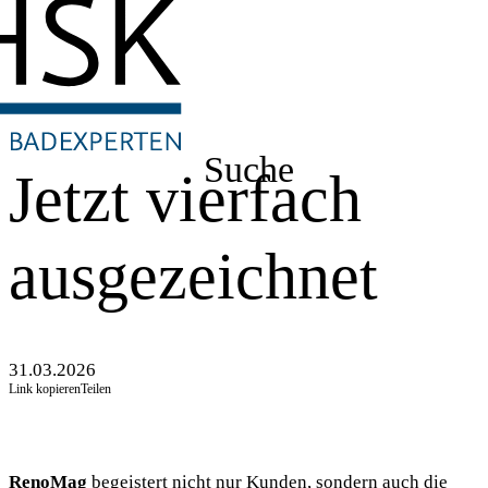
Suche
Jetzt vierfach
ausgezeichnet
31.03.2026
Link kopieren
Teilen
RenoMag
begeistert nicht nur Kunden, sondern auch die