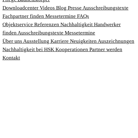
Download­center
Videos
Blog
Presse
Ausschreibungstexte
Fachpartner finden
Messetermine
FAQs
Objektservice
Referenzen
Nachhaltigkeit
Handwerker
finden
Ausschreibungstexte
Messetermine
Über uns
Ausstellung
Karriere
Neuigkeiten
Auszeichnungen
Nachhaltigkeit bei HSK
Kooperationen
Partner werden
Kontakt
Impressum
AGBs
Datenschutzbedingungen
Hinweisgeberschutzgesetz
Cookies anpassen
© 2026 HSK Duschkabinenbau KG
Cookie-Hinweis