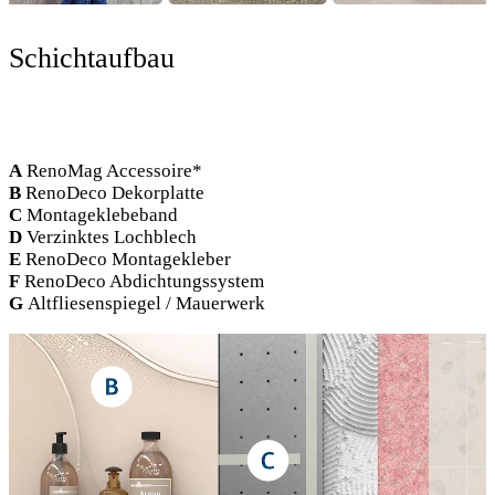
Schichtaufbau
A
RenoMag Accessoire*
B
RenoDeco Dekorplatte
C
Montageklebeband
D
Verzinktes Lochblech
E
RenoDeco Montagekleber
F
RenoDeco Abdichtungs­system
G
Altfliesenspiegel / Mauer­werk