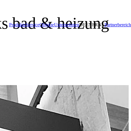
s bad & heizung
Produkte
Service
Objekte
Unternehmen
DE
EN
FR
NL
Partnerbereich