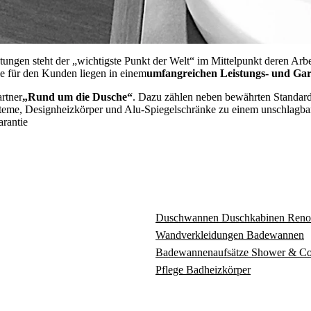
ngen steht der „wichtigste Punkt der Welt“ im Mittelpunkt deren Arbei
e für den Kunden liegen in einem
umfangreichen Leistungs- und Gar
rtner
„Rund um die Dusche“
. Dazu zählen neben bewährten Standar
e, Designheizkörper und Alu-Spiegelschränke zu einem unschlagbaren 
arantie
Duschwannen
Duschkabinen
Reno
Wandverkleidungen
Badewannen
Badewannenaufsätze
Shower & C
Pflege
Badheizkörper